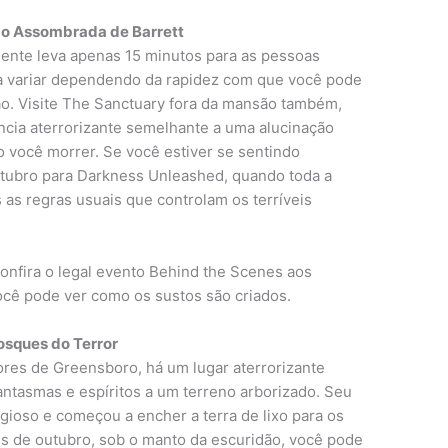
o Assombrada de Barrett
nte leva apenas 15 minutos para as pessoas
 variar dependendo da rapidez com que você pode
ão. Visite The Sanctuary fora da mansão também,
cia aterrorizante semelhante a uma alucinação
você morrer. Se você estiver se sentindo
utubro para Darkness Unleashed, quando toda a
 as regras usuais que controlam os terríveis
nfira o legal evento Behind the Scenes aos
você pode ver como os sustos são criados.
osques do Terror
ores de Greensboro, há um lugar aterrorizante
ntasmas e espíritos a um terreno arborizado. Seu
igioso e começou a encher a terra de lixo para os
ês de outubro, sob o manto da escuridão, você pode