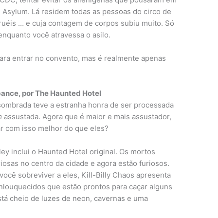
s Asylum. Lá residem todas as pessoas do circo de
uéis … e cuja contagem de corpos subiu muito. Só
enquanto você atravessa o asilo.
para entrar no convento, mas é realmente apenas
rbance, por The Haunted Hotel
ssombrada teve a estranha honra de ser processada
m
assustada. Agora que é maior e mais assustador,
ar com isso melhor do que eles?
ley inclui o Haunted Hotel original. Os mortos
iosas no centro da cidade e agora estão furiosos.
você sobreviver a eles, Kill-Billy Chaos apresenta
nlouquecidos que estão prontos para caçar alguns
stá cheio de luzes de neon, cavernas e uma