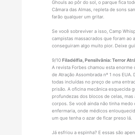
Ghouls ao pôr do sol, o parque fica t
Câmara das Almas, repleta de sons san
farão qualquer um gritar.
Se você sobreviver a isso, Camp Whisp
campistas massacrados que foram ao 
conseguiram algo muito pior. Deixe gu
9/10
Filadélfia, Pensilvânia: Terror At
A revista Forbes chamou esta enorme 
de Atração Assombrada nº 1 nos EUA. D
todas incluídas no preço de uma entra
prisão. A oficina mecânica esquecida
profundezas dos blocos de celas, mas 
corpos. Se você ainda não tinha medo 
enfermaria, onde médicos enlouquecid
um que tenha o azar de ficar preso lá.
Já esfriou a espinha? E essas são apen