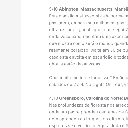
5/10
Abington, Massachusetts: Mansã
Esta mansão mal-assombrada normalme
passarem, embora sua milhagem possa
ultrapassar os ghouls que o perseguir
onde você experimentará uma experiên
que mostra como será o mundo quando 
realmente corajoso, visite em 30 de o
casa está envolta em escuridão e todas
ghouls estão desativadas.
Com muito medo de tudo isso? Então co
sábados de 2 a 4. No Lights On Tour, 
4/10
Greensboro, Carolina do Norte: B
Nas profundezas da floresta nos arred
onde um padre prendeu centenas de fa
neto aprendeu os truques do ofício rel
espíritos se divertirem. Agora, todo m