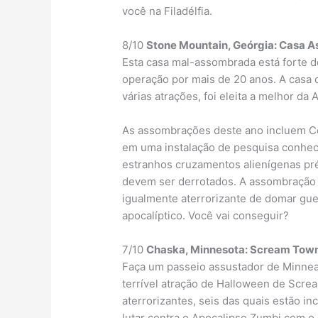
você na Filadélfia.
8/10
Stone Mountain, Geórgia: Casa 
Esta casa mal-assombrada está forte 
operação por mais de 20 anos. A casa
várias atrações, foi eleita a melhor da 
As assombrações deste ano incluem C
em uma instalação de pesquisa conhe
estranhos cruzamentos alienígenas pré
devem ser derrotados. A assombração m
igualmente aterrorizante de domar gue
apocalíptico. Você vai conseguir?
7/10
Chaska, Minnesota: Scream Tow
Faça um passeio assustador de Minnea
terrível atração de Halloween de Scre
aterrorizantes, seis das quais estão i
lutar contra o Apocalipse Zumbi com o