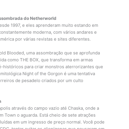
Assombrada do Netherworld
desde 1997, e eles aprenderam muito estando em
 constantemente moderna, com vários andares e
América por várias revistas e sites diferentes.
old Blooded, uma assombração que se aprofunda
cida como THE BOX, que transforma em armas
-históricos para criar monstros aterrorizantes que
itológica Night of the Gorgon é uma tentativa
rreiros de pesadelo criados por um culto
n
polis através do campo vazio até Chaska, onde a
am Town o aguarda. Está cheio de sete atrações
ncluídas em um ingresso de preço normal. Você pode
 CDC, tentar evitar os alienígenas que pousaram em