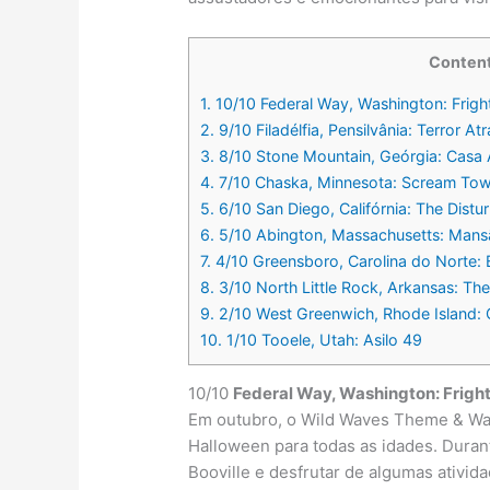
Conten
1.
10/10 Federal Way, Washington: Frigh
2.
9/10 Filadélfia, Pensilvânia: Terror A
3.
8/10 Stone Mountain, Geórgia: Casa
4.
7/10 Chaska, Minnesota: Scream To
5.
6/10 San Diego, Califórnia: The Dist
6.
5/10 Abington, Massachusetts: Mans
7.
4/10 Greensboro, Carolina do Norte: 
8.
3/10 North Little Rock, Arkansas: T
9.
2/10 West Greenwich, Rhode Island:
10.
1/10 Tooele, Utah: Asilo 49
10/10
Federal Way, Washington: Frigh
Em outubro, o Wild Waves Theme & Wat
Halloween para todas as idades. Durant
Booville e desfrutar de algumas ativid