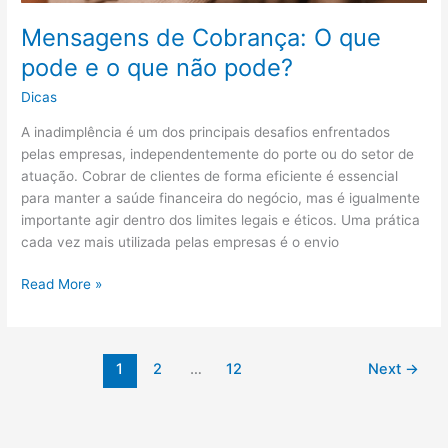
Mensagens de Cobrança: O que
pode e o que não pode?
Dicas
A inadimplência é um dos principais desafios enfrentados
pelas empresas, independentemente do porte ou do setor de
atuação. Cobrar de clientes de forma eficiente é essencial
para manter a saúde financeira do negócio, mas é igualmente
importante agir dentro dos limites legais e éticos. Uma prática
cada vez mais utilizada pelas empresas é o envio
Mensagens
Read More »
de
Cobrança:
O
1
2
…
12
Next
→
que
pode
e
o