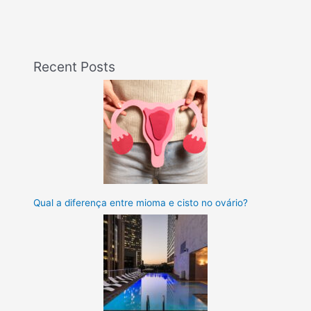
que
não
pode?
Recent Posts
Qual a diferença entre mioma e cisto no ovário?