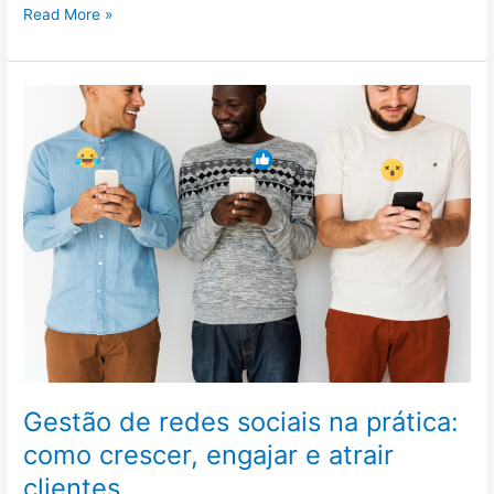
GWM
Read More »
Global
All-
Scenario
Test
Drive:
Finding
Answers
for
the
World,
in
China
Gestão de redes sociais na prática:
como crescer, engajar e atrair
clientes