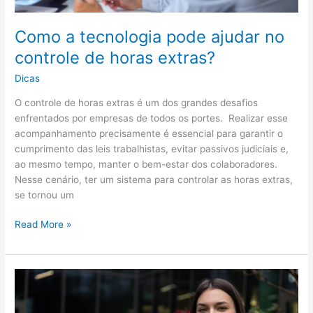
Como a tecnologia pode ajudar no
controle de horas extras?
Dicas
O controle de horas extras é um dos grandes desafios
enfrentados por empresas de todos os portes. Realizar esse
acompanhamento precisamente é essencial para garantir o
cumprimento das leis trabalhistas, evitar passivos judiciais e,
ao mesmo tempo, manter o bem-estar dos colaboradores.
Nesse cenário, ter um sistema para controlar as horas extras,
se tornou um
Como
Read More »
a
tecnologia
pode
ajudar
no