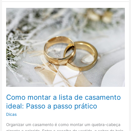
controle
operacional:
como
funciona
o
“cérebro”
de
uma
grande
viação
Como montar a lista de casamento
ideal: Passo a passo prático
Dicas
Organizar um casamento é como montar um quebra-cabeça