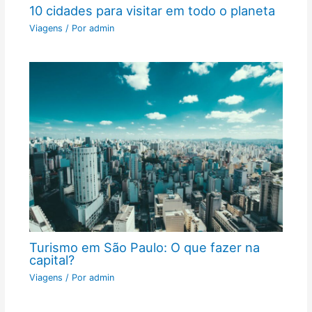
10 cidades para visitar em todo o planeta
Viagens
/ Por
admin
Turismo em São Paulo: O que fazer na
capital?
Viagens
/ Por
admin