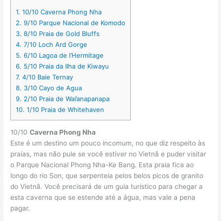
1.
10/10 Caverna Phong Nha
2.
9/10 Parque Nacional de Komodo
3.
8/10 Praia de Gold Bluffs
4.
7/10 Loch Ard Gorge
5.
6/10 Lagoa de l’Hermitage
6.
5/10 Praia da Ilha de Kiwayu
7.
4/10 Baie Ternay
8.
3/10 Cayo de Agua
9.
2/10 Praia de Wai’anapanapa
10.
1/10 Praia de Whitehaven
10/10
Caverna Phong Nha
Este é um destino um pouco incomum, no que diz respeito às
praias, mas não pule se você estiver no Vietnã e puder visitar
o Parque Nacional Phong Nha-Ke Bang. Esta praia fica ao
longo do rio Son, que serpenteia pelos belos picos de granito
do Vietnã. Você precisará de um guia turístico para chegar a
esta caverna que se estende até a água, mas vale a pena
pagar.