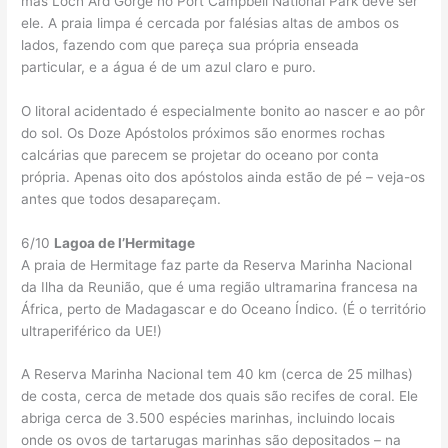
mas Loch Ard Gorge no Port Campbell National Park deve ser
ele. A praia limpa é cercada por falésias altas de ambos os
lados, fazendo com que pareça sua própria enseada
particular, e a água é de um azul claro e puro.
O litoral acidentado é especialmente bonito ao nascer e ao pôr
do sol. Os Doze Apóstolos próximos são enormes rochas
calcárias que parecem se projetar do oceano por conta
própria. Apenas oito dos apóstolos ainda estão de pé – veja-os
antes que todos desapareçam.
6/10
Lagoa de l’Hermitage
A praia de Hermitage faz parte da Reserva Marinha Nacional
da Ilha da Reunião, que é uma região ultramarina francesa na
África, perto de Madagascar e do Oceano Índico. (É o território
ultraperiférico da UE!)
A Reserva Marinha Nacional tem 40 km (cerca de 25 milhas)
de costa, cerca de metade dos quais são recifes de coral. Ele
abriga cerca de 3.500 espécies marinhas, incluindo locais
onde os ovos de tartarugas marinhas são depositados – na