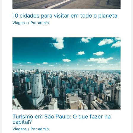
10 cidades para visitar em todo o planeta
Viagens
/ Por
admin
Turismo em São Paulo: O que fazer na
capital?
Viagens
/ Por
admin