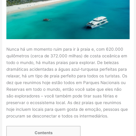
Nunca há um momento ruim para ir à praia e, com 620.000
quilômetros (cerca de 372.000 milhas) de costa oceânica em
todo o mundo, há muitas praias para explorar. De belezas
dramáticas acidentadas a águas azul-turquesa perfeitas para
relaxar, há um tipo de praia perfeito para todos os turistas. Os
dez que reunimos hoje estão todos em Parques Nacionais ou
Reservas em todo o mundo, então você sabe que eles não
são exploradores – você também pode tirar suas férias e
preservar o ecossistema local. As dez praias que reunimos
hoje incluem locais para quem gosta de emoção, pessoas que
procuram se desconectar e todos os intermediários.
Contents