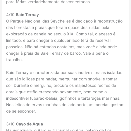
para férias verdadeiramente desconectadas.
4/10
Baie Ternay
O Parque Nacional das Seychelles é dedicado à reconstrução
das florestas e praias que foram quase destruídas pela
exploração da canela no século XIX. Como tal, o acesso é
limitado, e para chegar a qualquer lado terá de reservar
passeios. Não há estradas costeiras, mas você ainda pode
chegar à praia de Baie Ternay de barco. Vale a pena o
trabalho.
Baie Ternay é caracterizada por suas incríveis praias isoladas
que são idílicas para nadar, mergulhar com snorkel e tomar
sol. Durante o mergulho, procure os majestosos recifes de
corais que estão crescendo novamente, bem como o
indescritível tubarão-baleia, golfinhos e tartarugas marinhas.
Nos leitos de ervas marinhas do lado norte, as moreias gostam
de se esconder.
3/10
Cayo de Agua
Na Venezuela, o Parque Nacional do Arquipélago de Los