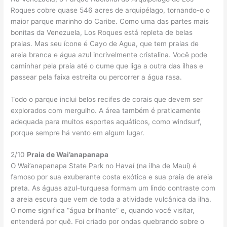
Roques cobre quase 546 acres de arquipélago, tornando-o o
maior parque marinho do Caribe. Como uma das partes mais
bonitas da Venezuela, Los Roques está repleta de belas
praias. Mas seu ícone é Cayo de Agua, que tem praias de
areia branca e água azul incrivelmente cristalina. Você pode
caminhar pela praia até o cume que liga a outra das ilhas e
passear pela faixa estreita ou percorrer a água rasa.
Todo o parque inclui belos recifes de corais que devem ser
explorados com mergulho. A área também é praticamente
adequada para muitos esportes aquáticos, como windsurf,
porque sempre há vento em algum lugar.
2/10
Praia de Wai’anapanapa
O Wai’anapanapa State Park no Havaí (na ilha de Maui) é
famoso por sua exuberante costa exótica e sua praia de areia
preta. As águas azul-turquesa formam um lindo contraste com
a areia escura que vem de toda a atividade vulcânica da ilha.
O nome significa “água brilhante” e, quando você visitar,
entenderá por quê. Foi criado por ondas quebrando sobre o