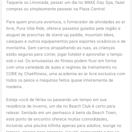
Taqueria ou Limonada, passar um dia no WAKE Day Spa, fazer
compras ou simplesmente passear na Plaza Central.
Para quem procura aventura, o fornecedor de atividades ao ar
livre, Pura Vida Ride, oferece passeios guiados pela região e
aluguel de pranchas de stand-up paddle, mountain bikes,
caiaques e outros equipamentos para esportes oceânicos e de
montanha. Sem carros atrapalhando as ruas, as crianças
estão seguras para correr, jogar futebol e aproveitar o tempo
sob o sol. Os entusiastas do fitness podem ficar em forma
com uma variedade de aulas e regimes de treinamento no
CORE by Chakfitness, uma academia ao ar livre exclusiva com
todos os pesos e máquinas feitos quase inteiramente de
madeira.
Esteja você de férias ou passando um tempo em sua
residência de inverno, um dia no Beach Club é certo para
relaxar. Sentado em um penhasco à beira da Beach Town,
este ponto de encontro oferece muitas comodidades,
incluindo uma piscina infinita apenas para adultos, lounge no
terraço, piscina para crianças, jacuzzi, restaurante e bar ao