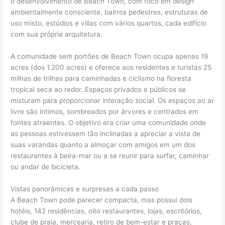
o desenvolvimento de Beach Town, com foco em design
ambientalmente consciente, bairros pedestres, estruturas de
uso misto, estúdios e villas com vários quartos, cada edifício
com sua própria arquitetura.
A comunidade sem portões de Beach Town ocupa apenas 19
acres (dos 1.200 acres) e oferece aos residentes e turistas 25
milhas de trilhas para caminhadas e ciclismo na floresta
tropical seca ao redor. Espaços privados e públicos se
misturam para proporcionar interação social. Os espaços ao ar
livre são íntimos, sombreados por árvores e centrados em
fontes atraentes. O objetivo era criar uma comunidade onde
as pessoas estivessem tão inclinadas a apreciar a vista de
suas varandas quanto a almoçar com amigos em um dos
restaurantes à beira-mar ou a se reunir para surfar, caminhar
ou andar de bicicleta.
Vistas panorâmicas e surpresas a cada passo
A Beach Town pode parecer compacta, mas possui dois
hotéis, 142 residências, oito restaurantes, lojas, escritórios,
clube de praia, mercearia, retiro de bem-estar e praças,