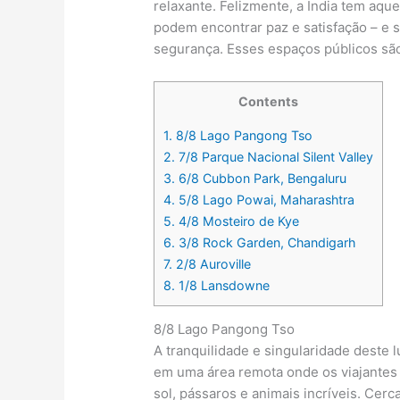
relaxante. Felizmente, a Índia tem aqu
podem encontrar paz e satisfação – e s
segurança. Esses espaços públicos são
Contents
1.
8/8 Lago Pangong Tso
2.
7/8 Parque Nacional Silent Valley
3.
6/8 Cubbon Park, Bengaluru
4.
5/8 Lago Powai, Maharashtra
5.
4/8 Mosteiro de Kye
6.
3/8 Rock Garden, Chandigarh
7.
2/8 Auroville
8.
1/8 Lansdowne
8/8 Lago Pangong Tso
A tranquilidade e singularidade deste 
em uma área remota onde os viajantes 
sol, pássaros e animais incríveis. Ce