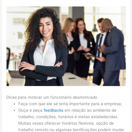
Dicas para motivar um funcionário desmotivado
Faça com que ele se sinta importante para a empresa;
Ouça e peça
feedbacks
em relação ao ambiente de
trabalho, condições, horários e metas estabelecidas.
Muitas vezes oferecer horários flexíveis, opção de
trabalho remoto ou algumas bonificações podem mudar