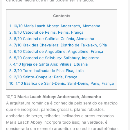
Contents
1.
10/10 Maria Laach Abbey: Andernach, Alemanha
2.
9/10 Catedral de Reims: Reims, França
3.
8/10 Catedral de Colônia: Colônia, Alemanha
4.
7/10 Krak des Chevaliers: Distrito de Talkalakh, Síria
5.
6/10 Catedral de Angoulême: Angoulême, França
6.
5/10 Catedral de Salisbury: Salisbury, Inglaterra
7.
4/10 Igreja de Santa Ana: Vilnius, Lituânia
8.
3/10 Torre Inclinada de Pisa: Pisa, Itália
9.
2/10 Sainte-Chapelle: Paris, França
10.
1/10 Basílica de Saint-Denis: Saint-Denis, Paris, França
10/10
Maria Laach Abbey: Andernach, Alemanha
A arquitetura românica é conhecida pelo sentido de
maciço
que ele incorpora: paredes grossas, pilares robustos,
abóbadas de berço, telhados inclinados e arcos redondos.
Maria Laach Abbey incorpora tudo isso; na verdade, é
considerado um exemplo arquetípico do estilo arquitetônico.