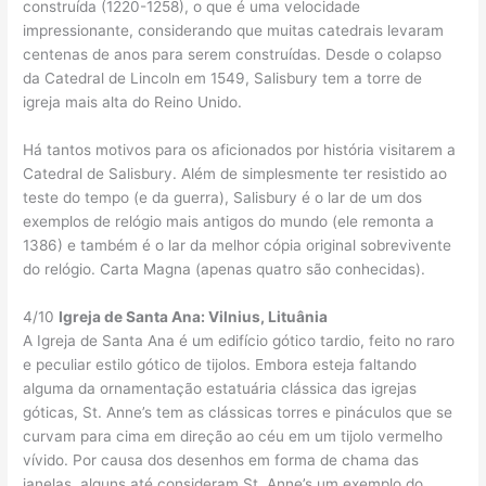
construída (1220-1258), o que é uma velocidade
impressionante, considerando que muitas catedrais levaram
centenas de anos para serem construídas. Desde o colapso
da Catedral de Lincoln em 1549, Salisbury tem a torre de
igreja mais alta do Reino Unido.
Há tantos motivos para os aficionados por história visitarem a
Catedral de Salisbury. Além de simplesmente ter resistido ao
teste do tempo (e da guerra), Salisbury é o lar de um dos
exemplos de relógio mais antigos do mundo (ele remonta a
1386) e também é o lar da melhor cópia original sobrevivente
do relógio. Carta Magna (apenas quatro são conhecidas).
4/10
Igreja de Santa Ana: Vilnius, Lituânia
A Igreja de Santa Ana é um edifício gótico tardio, feito no raro
e peculiar estilo gótico de tijolos. Embora esteja faltando
alguma da ornamentação estatuária clássica das igrejas
góticas, St. Anne’s tem as clássicas torres e pináculos que se
curvam para cima em direção ao céu em um tijolo vermelho
vívido. Por causa dos desenhos em forma de chama das
janelas, alguns até consideram St. Anne’s um exemplo do