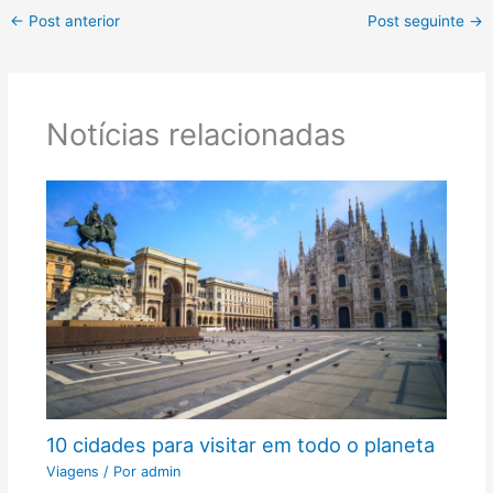
←
Post anterior
Post seguinte
→
Notícias relacionadas
10 cidades para visitar em todo o planeta
Viagens
/ Por
admin