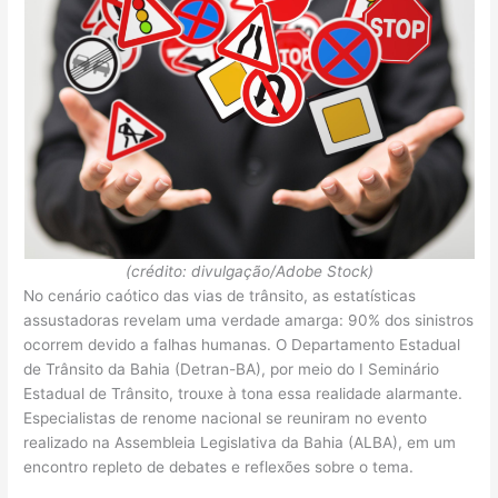
(crédito: divulgação/Adobe Stock)
No cenário caótico das vias de trânsito, as estatísticas
assustadoras revelam uma verdade amarga: 90% dos sinistros
ocorrem devido a falhas humanas. O Departamento Estadual
de Trânsito da Bahia (Detran-BA), por meio do I Seminário
Estadual de Trânsito, trouxe à tona essa realidade alarmante.
Especialistas de renome nacional se reuniram no evento
realizado na Assembleia Legislativa da Bahia (ALBA), em um
encontro repleto de debates e reflexões sobre o tema.