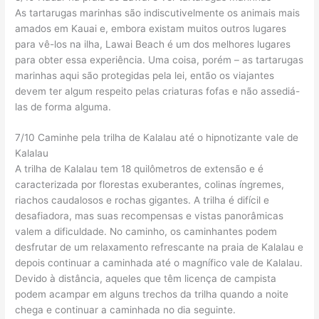
As tartarugas marinhas são indiscutivelmente os animais mais
amados em Kauai e, embora existam muitos outros lugares
para vê-los na ilha, Lawai Beach é um dos melhores lugares
para obter essa experiência. Uma coisa, porém – as tartarugas
marinhas aqui são protegidas pela lei, então os viajantes
devem ter algum respeito pelas criaturas fofas e não assediá-
las de forma alguma.
7/10 Caminhe pela trilha de Kalalau até o hipnotizante vale de
Kalalau
A trilha de Kalalau tem 18 quilômetros de extensão e é
caracterizada por florestas exuberantes, colinas íngremes,
riachos caudalosos e rochas gigantes. A trilha é difícil e
desafiadora, mas suas recompensas e vistas panorâmicas
valem a dificuldade. No caminho, os caminhantes podem
desfrutar de um relaxamento refrescante na praia de Kalalau e
depois continuar a caminhada até o magnífico vale de Kalalau.
Devido à distância, aqueles que têm licença de campista
podem acampar em alguns trechos da trilha quando a noite
chega e continuar a caminhada no dia seguinte.