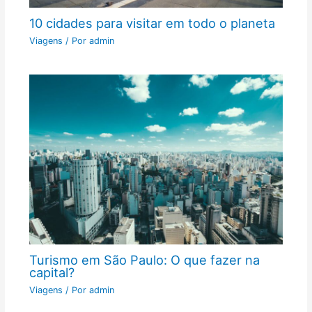
10 cidades para visitar em todo o planeta
Viagens
/ Por
admin
Turismo em São Paulo: O que fazer na
capital?
Viagens
/ Por
admin