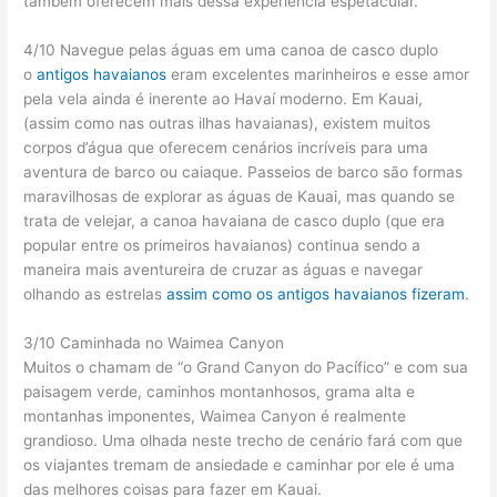
também oferecem mais dessa experiência espetacular.
4/10 Navegue pelas águas em uma canoa de casco duplo
o
antigos havaianos
eram excelentes marinheiros e esse amor
pela vela ainda é inerente ao Havaí moderno. Em Kauai,
(assim como nas outras ilhas havaianas), existem muitos
corpos d’água que oferecem cenários incríveis para uma
aventura de barco ou caiaque. Passeios de barco são formas
maravilhosas de explorar as águas de Kauai, mas quando se
trata de velejar, a canoa havaiana de casco duplo (que era
popular entre os primeiros havaianos) continua sendo a
maneira mais aventureira de cruzar as águas e navegar
olhando as estrelas
assim como os antigos havaianos fizeram
.
3/10 Caminhada no Waimea Canyon
Muitos o chamam de “o Grand Canyon do Pacífico” e com sua
paisagem verde, caminhos montanhosos, grama alta e
montanhas imponentes, Waimea Canyon é realmente
grandioso. Uma olhada neste trecho de cenário fará com que
os viajantes tremam de ansiedade e caminhar por ele é uma
das melhores coisas para fazer em Kauai.