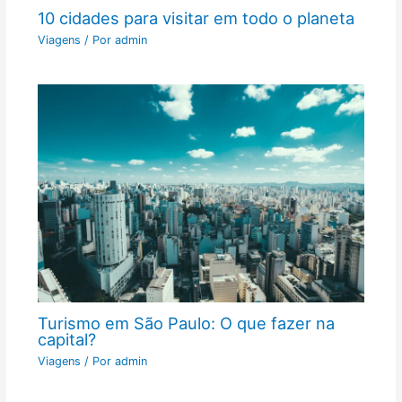
10 cidades para visitar em todo o planeta
Viagens
/ Por
admin
Turismo em São Paulo: O que fazer na
capital?
Viagens
/ Por
admin