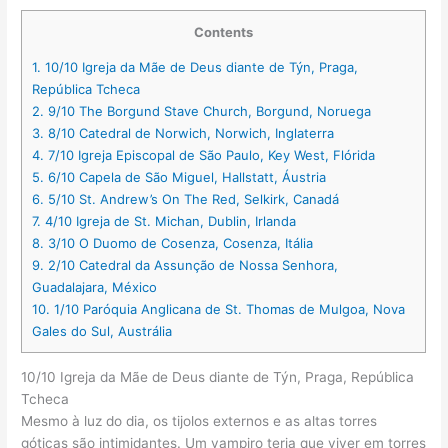
Contents
1.
10/10 Igreja da Mãe de Deus diante de Týn, Praga,
República Tcheca
2.
9/10 The Borgund Stave Church, Borgund, Noruega
3.
8/10 Catedral de Norwich, Norwich, Inglaterra
4.
7/10 Igreja Episcopal de São Paulo, Key West, Flórida
5.
6/10 Capela de São Miguel, Hallstatt, Áustria
6.
5/10 St. Andrew’s On The Red, Selkirk, Canadá
7.
4/10 Igreja de St. Michan, Dublin, Irlanda
8.
3/10 O Duomo de Cosenza, Cosenza, Itália
9.
2/10 Catedral da Assunção de Nossa Senhora,
Guadalajara, México
10.
1/10 Paróquia Anglicana de St. Thomas de Mulgoa, Nova
Gales do Sul, Austrália
10/10 Igreja da Mãe de Deus diante de Týn, Praga, República
Tcheca
Mesmo à luz do dia, os tijolos externos e as altas torres
góticas são intimidantes. Um vampiro teria que viver em torres