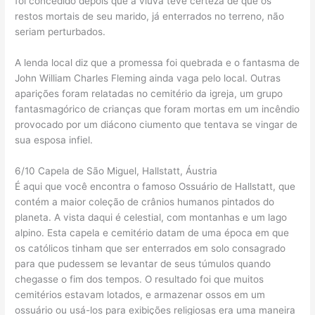
foi concedido depois que a viúva teve certeza de que os
restos mortais de seu marido, já enterrados no terreno, não
seriam perturbados.
A lenda local diz que a promessa foi quebrada e o fantasma de
John William Charles Fleming ainda vaga pelo local. Outras
aparições foram relatadas no cemitério da igreja, um grupo
fantasmagórico de crianças que foram mortas em um incêndio
provocado por um diácono ciumento que tentava se vingar de
sua esposa infiel.
6/10 Capela de São Miguel, Hallstatt, Áustria
É aqui que você encontra o famoso Ossuário de Hallstatt, que
contém a maior coleção de crânios humanos pintados do
planeta. A vista daqui é celestial, com montanhas e um lago
alpino. Esta capela e cemitério datam de uma época em que
os católicos tinham que ser enterrados em solo consagrado
para que pudessem se levantar de seus túmulos quando
chegasse o fim dos tempos. O resultado foi que muitos
cemitérios estavam lotados, e armazenar ossos em um
ossuário ou usá-los para exibições religiosas era uma maneira