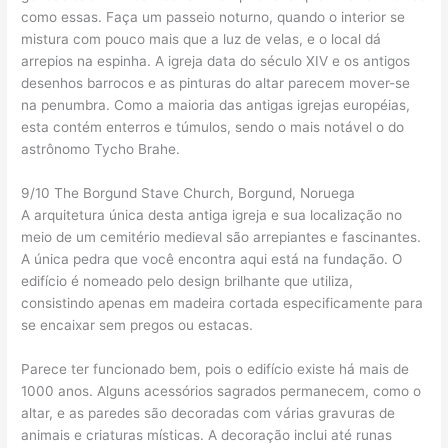
como essas. Faça um passeio noturno, quando o interior se
mistura com pouco mais que a luz de velas, e o local dá
arrepios na espinha. A igreja data do século XIV e os antigos
desenhos barrocos e as pinturas do altar parecem mover-se
na penumbra. Como a maioria das antigas igrejas européias,
esta contém enterros e túmulos, sendo o mais notável o do
astrônomo Tycho Brahe.
9/10 The Borgund Stave Church, Borgund, Noruega
A arquitetura única desta antiga igreja e sua localização no
meio de um cemitério medieval são arrepiantes e fascinantes.
A única pedra que você encontra aqui está na fundação. O
edifício é nomeado pelo design brilhante que utiliza,
consistindo apenas em madeira cortada especificamente para
se encaixar sem pregos ou estacas.
Parece ter funcionado bem, pois o edifício existe há mais de
1000 anos. Alguns acessórios sagrados permanecem, como o
altar, e as paredes são decoradas com várias gravuras de
animais e criaturas místicas. A decoração inclui até runas