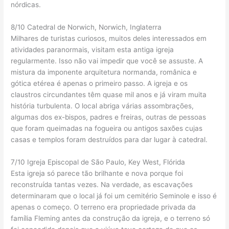
nórdicas.
8/10 Catedral de Norwich, Norwich, Inglaterra
Milhares de turistas curiosos, muitos deles interessados ​​em
atividades paranormais, visitam esta antiga igreja
regularmente. Isso não vai impedir que você se assuste. A
mistura da imponente arquitetura normanda, românica e
gótica etérea é apenas o primeiro passo. A igreja e os
claustros circundantes têm quase mil anos e já viram muita
história turbulenta. O local abriga várias assombrações,
algumas dos ex-bispos, padres e freiras, outras de pessoas
que foram queimadas na fogueira ou antigos saxões cujas
casas e templos foram destruídos para dar lugar à catedral.
7/10 Igreja Episcopal de São Paulo, Key West, Flórida
Esta igreja só parece tão brilhante e nova porque foi
reconstruída tantas vezes. Na verdade, as escavações
determinaram que o local já foi um cemitério Seminole e isso é
apenas o começo. O terreno era propriedade privada da
família Fleming antes da construção da igreja, e o terreno só