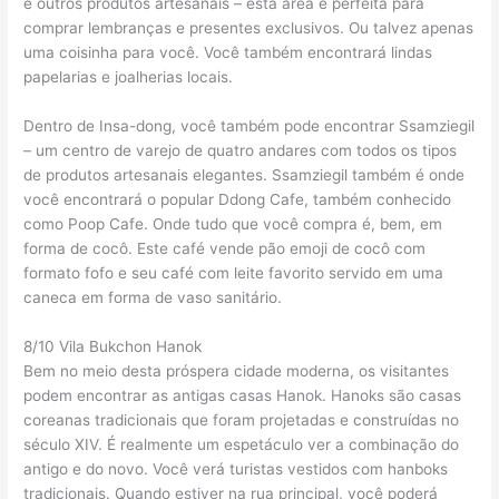
e outros produtos artesanais – esta área é perfeita para
comprar lembranças e presentes exclusivos. Ou talvez apenas
uma coisinha para você. Você também encontrará lindas
papelarias e joalherias locais.
Dentro de Insa-dong, você também pode encontrar Ssamziegil
– um centro de varejo de quatro andares com todos os tipos
de produtos artesanais elegantes. Ssamziegil também é onde
você encontrará o popular Ddong Cafe, também conhecido
como Poop Cafe. Onde tudo que você compra é, bem, em
forma de cocô. Este café vende pão emoji de cocô com
formato fofo e seu café com leite favorito servido em uma
caneca em forma de vaso sanitário.
8/10 Vila Bukchon Hanok
Bem no meio desta próspera cidade moderna, os visitantes
podem encontrar as antigas casas Hanok. Hanoks são casas
coreanas tradicionais que foram projetadas e construídas no
século XIV. É realmente um espetáculo ver a combinação do
antigo e do novo. Você verá turistas vestidos com hanboks
tradicionais. Quando estiver na rua principal, você poderá