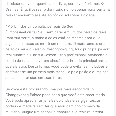
delicioso ramyeon quente ao ar livre, como você viu nos K-
Dramas. É fácil passar o dia inteiro no rio apenas para sentar e
relaxar enquanto assiste ao pôr do sol sobre a cidade.
4/10 Um dos cinco palácios reais de Seul
É impossível visitar Seul sem parar em um dos palácios reais.
Para sua sorte, a maioria deles está na mesma área ou a
algumas paradas de metrô um do outro. O mais famoso dos
palácios seria o Palácio Gyeongbokgung; foi o principal palácio
real durante a Dinastia Joseon. Dica profissional: abandone o
bando de turistas e vá em direção à bilheteria principal antes
que ela abra. Desta forma, você poderá evitar as multidões e
desfrutar de um passeio mais tranquilo pelo palácio e, melhor
ainda, sem turistas em suas fotos.
Se você está procurando uma joia mais escondida, o
Changgyeong Palace pode ser o que você está procurando.
Você pode apreciar as janelas coloridas e as gigantescas
portas de madeira sem ter que abrir caminho no meio da
multidão. Alugue um hanbok e canalize sua realeza interior