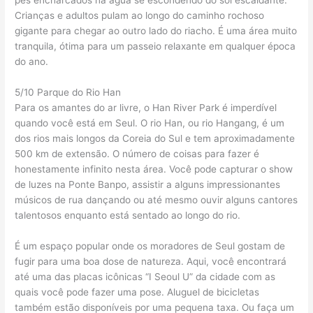
pés encharcados na água se escondendo do sol escaldante.
Crianças e adultos pulam ao longo do caminho rochoso
gigante para chegar ao outro lado do riacho. É uma área muito
tranquila, ótima para um passeio relaxante em qualquer época
do ano.
5/10 Parque do Rio Han
Para os amantes do ar livre, o Han River Park é imperdível
quando você está em Seul. O rio Han, ou rio Hangang, é um
dos rios mais longos da Coreia do Sul e tem aproximadamente
500 km de extensão. O número de coisas para fazer é
honestamente infinito nesta área. Você pode capturar o show
de luzes na Ponte Banpo, assistir a alguns impressionantes
músicos de rua dançando ou até mesmo ouvir alguns cantores
talentosos enquanto está sentado ao longo do rio.
É um espaço popular onde os moradores de Seul gostam de
fugir para uma boa dose de natureza. Aqui, você encontrará
até uma das placas icônicas “I Seoul U” da cidade com as
quais você pode fazer uma pose. Aluguel de bicicletas
também estão disponíveis por uma pequena taxa. Ou faça um