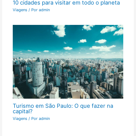
10 cidades para visitar em todo o planeta
Viagens
/ Por
admin
Turismo em São Paulo: O que fazer na
capital?
Viagens
/ Por
admin