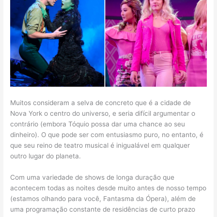
Muitos consideram a selva de concreto que é a cidade de
Nova York o centro do universo, e seria difícil argumentar o
contrário (embora Tóquio possa dar uma chance ao seu
dinheiro). O que pode ser com entusiasmo puro, no entanto, é
que seu reino de teatro musical é inigualável em qualquer
outro lugar do planeta.
Com uma variedade de shows de longa duração que
acontecem todas as noites desde muito antes de nosso tempo
(estamos olhando para você, Fantasma da Ópera), além de
uma programação constante de residências de curto prazo