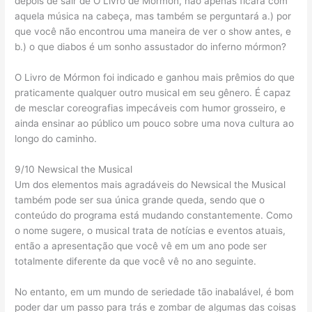
depois de sair de O Livro de Mórmon, não apenas ficará com
aquela música na cabeça, mas também se perguntará a.) por
que você não encontrou uma maneira de ver o show antes, e
b.) o que diabos é um sonho assustador do inferno mórmon?
O Livro de Mórmon foi indicado e ganhou mais prêmios do que
praticamente qualquer outro musical em seu gênero. É capaz
de mesclar coreografias impecáveis ​​com humor grosseiro, e
ainda ensinar ao público um pouco sobre uma nova cultura ao
longo do caminho.
9/10 Newsical the Musical
Um dos elementos mais agradáveis ​​​​do Newsical the Musical
também pode ser sua única grande queda, sendo que o
conteúdo do programa está mudando constantemente. Como
o nome sugere, o musical trata de notícias e eventos atuais,
então a apresentação que você vê em um ano pode ser
totalmente diferente da que você vê no ano seguinte.
No entanto, em um mundo de seriedade tão inabalável, é bom
poder dar um passo para trás e zombar de algumas das coisas