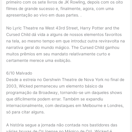
primeiro com os sete livros de JK Rowling, depois com os oito
filmes de grande sucesso e, finalmente, agora, com uma
apresentação ao vivo em duas partes. .
No Lyric Theatre na West 43rd Street, Harry Potter and the
Cursed Child dá vida a alguns de nossos elementos favoritos
na tela, ao mesmo tempo em que introduz outra reviravolta na
narrativa geral do mundo mágico. The Cursed Child ganhou
muitos prêmios em seu mandato relativamente curto e
certamente merece uma exibição.
6/10 Malvado
Desde a estreia no Gershwin Theatre de Nova York no final de
2003, Wicked permaneceu um elemento básico da
programação da Broadway, tornando-se um daqueles shows
que dificilmente podem errar. Também se expandiu
internacionalmente, com destaques em Melbourne e Londres,
só para citar alguns.
A história segue a jornada não contada nos bastidores das
várias bruxas de Oz (pense no Mágico de Oz). Wicked é