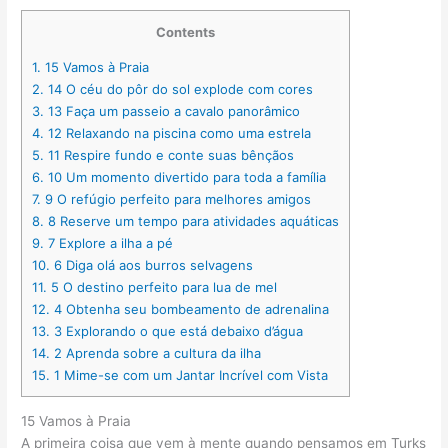
Contents
1.
15 Vamos à Praia
2.
14 O céu do pôr do sol explode com cores
3.
13 Faça um passeio a cavalo panorâmico
4.
12 Relaxando na piscina como uma estrela
5.
11 Respire fundo e conte suas bênçãos
6.
10 Um momento divertido para toda a família
7.
9 O refúgio perfeito para melhores amigos
8.
8 Reserve um tempo para atividades aquáticas
9.
7 Explore a ilha a pé
10.
6 Diga olá aos burros selvagens
11.
5 O destino perfeito para lua de mel
12.
4 Obtenha seu bombeamento de adrenalina
13.
3 Explorando o que está debaixo d’água
14.
2 Aprenda sobre a cultura da ilha
15.
1 Mime-se com um Jantar Incrível com Vista
15 Vamos à Praia
A primeira coisa que vem à mente quando pensamos em Turks