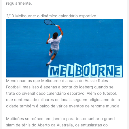
regularmente.
2/10 Melbourne: o dinâmico calendário esportivo
Mencionamos que Melbourne é a casa do Aussie Rules
Football, mas isso é apenas a ponta do iceberg quando se
trata do diversificado calendário esportivo. Além do futebol,
que centenas de milhares de locais seguem religiosamente, a
cidade também é palco de vários eventos de renome mundial.
Multidões se reúnem em janeiro para testemunhar o grand
slam de tênis do Aberto da Austrália, os entusiastas do