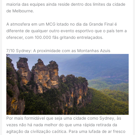
maioria das equipes ainda reside dentro dos limites da cidade
de Melbourne.
A atmosfera em um MCG lotado no dia da Grande Final é
diferente de qualquer outro evento esportivo que o país tem a
oferecer, com 100.000 fãs gritando entrelaçados.
7/10 Sydney: A proximidade com as Montanhas Azuis
Por mais formidável que seja uma cidade como Sydney, às
vezes não há nada melhor do que uma rápida retirada da
agitação da civilização caótica. Para uma lufada de ar fresco