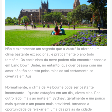
Não é exatamente um segredo que a Austrália oferece um
clima bastante excepcional, e praticamente o ano todo
também. Os coelhinhos da neve podem não encontrar consolo
em Land Down Under, no entanto, qualquer pessoa com um
amor não tão secreto pelos raios do sol certamente se
divertirá em Aus.
Normalmente, o clima de Melbourne pode ser bastante
inconstante – ‘quatro estações em um dia’, dizem eles. Por
outro lado, mais ao norte em Sydney, geralmente é um pouco
mais quente e um pouco mais previsível, tornando a
oportunidade de relaxar em uma das praias da cidade