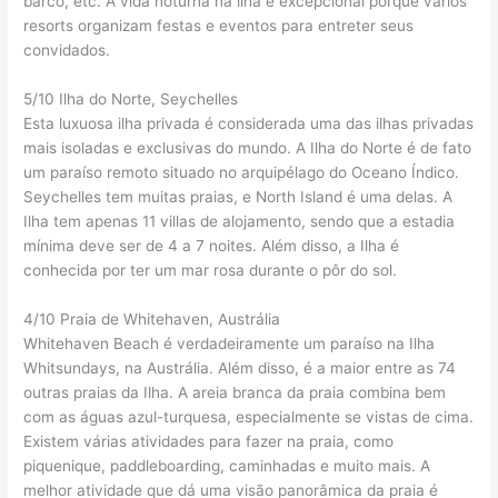
barco, etc. A vida noturna na ilha é excepcional porque vários
resorts organizam festas e eventos para entreter seus
convidados.
5/10 Ilha do Norte, Seychelles
Esta luxuosa ilha privada é considerada uma das ilhas privadas
mais isoladas e exclusivas do mundo. A Ilha do Norte é de fato
um paraíso remoto situado no arquipélago do Oceano Índico.
Seychelles tem muitas praias, e North Island é uma delas. A
Ilha tem apenas 11 villas de alojamento, sendo que a estadia
mínima deve ser de 4 a 7 noites. Além disso, a Ilha é
conhecida por ter um mar rosa durante o pôr do sol.
4/10 Praia de Whitehaven, Austrália
Whitehaven Beach é verdadeiramente um paraíso na Ilha
Whitsundays, na Austrália. Além disso, é a maior entre as 74
outras praias da Ilha. A areia branca da praia combina bem
com as águas azul-turquesa, especialmente se vistas de cima.
Existem várias atividades para fazer na praia, como
piquenique, paddleboarding, caminhadas e muito mais. A
melhor atividade que dá uma visão panorâmica da praia é