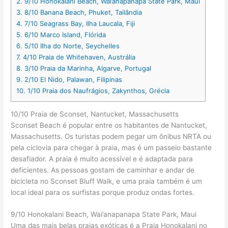
2.
9/10 Honokalani Beach, Wai’anapanapa State Park, Maui
3.
8/10 Banana Beach, Phuket, Tailândia
4.
7/10 Seagrass Bay, Ilha Laucala, Fiji
5.
6/10 Marco Island, Flórida
6.
5/10 Ilha do Norte, Seychelles
7.
4/10 Praia de Whitehaven, Austrália
8.
3/10 Praia da Marinha, Algarve, Portugal
9.
2/10 El Nido, Palawan, Filipinas
10.
1/10 Praia dos Naufrágios, Zakynthos, Grécia
10/10 Praia de Sconset, Nantucket, Massachusetts
Sconset Beach é popular entre os habitantes de Nantucket,
Massachusetts. Os turistas podem pegar um ônibus NRTA ou
pela ciclovia para chegar à praia, mas é um passeio bastante
desafiador. A praia é muito acessível e é adaptada para
deficientes. As pessoas gostam de caminhar e andar de
bicicleta no Sconset Bluff Walk, e uma praia também é um
local ideal para os surfistas porque produz ondas fortes.
9/10 Honokalani Beach, Wai’anapanapa State Park, Maui
Uma das mais belas praias exóticas é a Praia Honokalani no