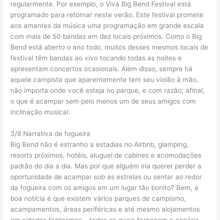
regularmente. Por exemplo, o Viva Big Bend Festival está
programado para retornar neste verão. Este festival promete
aos amantes da música uma programação em grande escala
com mais de 50 bandas em dez locais próximos. Como o Big
Bend está aberto o ano todo, muitos desses mesmos locais de
festival têm bandas ao vivo tocando todas as noites e
apresentam concertos ocasionais. Além disso, sempre há
aquele campista que aparentemente tem seu violão à mão,
não importa onde você esteja no parque, e com razão; afinal,
o que é acampar sem pelo menos um de seus amigos com
inclinação musical.
3/8 Narrativa de fogueira
Big Bend não é estranho a estadias no Airbnb, glamping,
resorts próximos, hotéis, aluguel de cabines e acomodações
padrão do dia a dia. Mas por que alguém iria querer perder a
oportunidade de acampar sob as estrelas ou sentar ao redor
da fogueira com os amigos em um lugar tão bonito? Bem, a
boa notícia é que existem vários parques de campismo,
acampamentos, áreas periféricas e até mesmo alojamentos
em cidades fantasmas – todos os quais fornecem o cenário