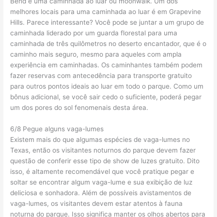
Bend é uma caminhada ao luar ou moonwalk. Um dos
melhores locais para uma caminhada ao luar é em Grapevine
Hills. Parece interessante? Você pode se juntar a um grupo de
caminhada liderado por um guarda florestal para uma
caminhada de três quilômetros no deserto encantador, que é o
caminho mais seguro, mesmo para aqueles com ampla
experiência em caminhadas. Os caminhantes também podem
fazer reservas com antecedência para transporte gratuito
para outros pontos ideais ao luar em todo o parque. Como um
bônus adicional, se você sair cedo o suficiente, poderá pegar
um dos pores do sol fenomenais desta área.
6/8 Pegue alguns vaga-lumes
Existem mais do que algumas espécies de vaga-lumes no
Texas, então os visitantes noturnos do parque devem fazer
questão de conferir esse tipo de show de luzes gratuito. Dito
isso, é altamente recomendável que você pratique pegar e
soltar se encontrar algum vaga-lume e sua exibição de luz
deliciosa e sonhadora. Além de possíveis avistamentos de
vaga-lumes, os visitantes devem estar atentos à fauna
noturna do parque. Isso significa manter os olhos abertos para