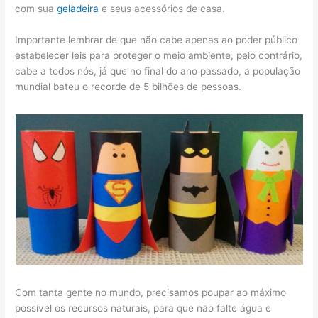
com sua
geladeira
e seus acessórios de casa.
Importante lembrar de que não cabe apenas ao poder público
estabelecer leis para proteger o meio ambiente, pelo contrário,
cabe a todos nós, já que no final do ano passado, a população
mundial bateu o recorde de 5 bilhões de pessoas.
Com tanta gente no mundo, precisamos poupar ao máximo
possível os recursos naturais, para que não falte água e