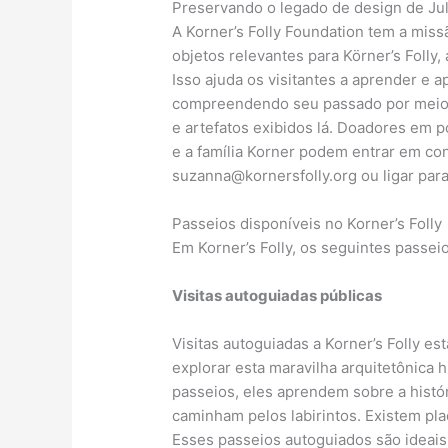
Preservando o legado de design de Ju
A Korner’s Folly Foundation tem a missã
objetos relevantes para Körner’s Folly, a
Isso ajuda os visitantes a aprender e a
compreendendo seu passado por meio d
e artefatos exibidos lá. Doadores em po
e a família Korner podem entrar em co
suzanna@kornersfolly.org
ou ligar par
Passeios disponíveis no Korner’s Folly
Em Korner’s Folly, os seguintes passeio
Visitas autoguiadas públicas
Visitas autoguiadas a Korner’s Folly es
explorar esta maravilha arquitetônica 
passeios, eles aprendem sobre a históri
caminham pelos labirintos. Existem pla
Esses passeios autoguiados são ideais