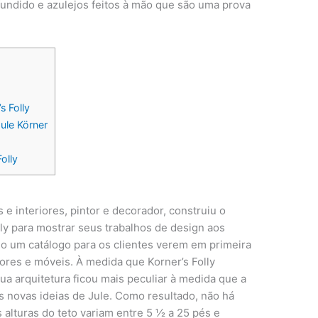
fundido e azulejos feitos à mão que são uma prova
s Folly
ule Körner
olly
e interiores, pintor e decorador, construiu o
y para mostrar seus trabalhos de design aos
omo um catálogo para os clientes verem em primeira
ores e móveis. À medida que Korner’s Folly
a arquitetura ficou mais peculiar à medida que a
s novas ideias de Jule. Como resultado, não há
 alturas do teto variam entre 5 ½ a 25 pés e