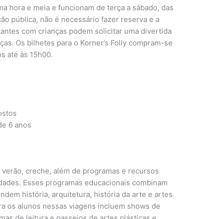
ma hora e meia e funcionam de terça a sábado, das
ção pública, não é necessário fazer reserva e a
itantes com crianças podem solicitar uma divertida
nças. Os bilhetes para o Korner’s Folly compram-se
s até às 15h00.
ostos
de 6 anos
 verão, creche, além de programas e recursos
 idades. Esses programas educacionais combinam
ndem história, arquitetura, história da arte e artes
para os alunos nessas viagens incluem shows de
mas de leitura e passeios de artes plásticas e