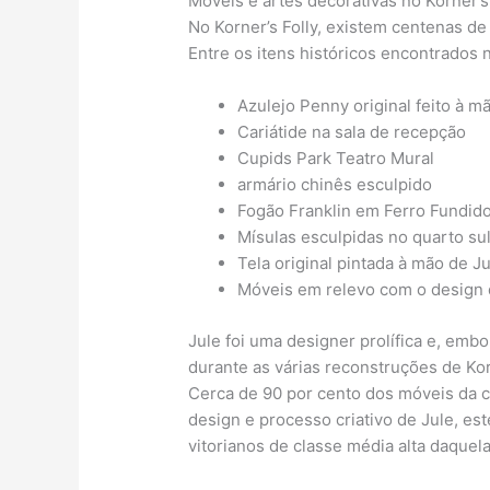
Móveis e artes decorativas no Korner’s
No Korner’s Folly, existem centenas de 
Entre os itens históricos encontrados 
Azulejo Penny original feito à m
Cariátide na sala de recepção
Cupids Park Teatro Mural
armário chinês esculpido
Fogão Franklin em Ferro Fundid
Mísulas esculpidas no quarto su
Tela original pintada à mão de J
Móveis em relevo com o design 
Jule foi uma designer prolífica e, em
durante as várias reconstruções de Ko
Cerca de 90 por cento dos móveis da ca
design e processo criativo de Jule, es
vitorianos de classe média alta daquel