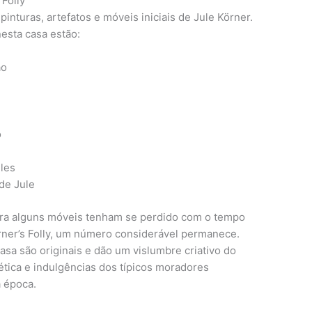
 Folly
pinturas, artefatos e móveis iniciais de Jule Körner.
nesta casa estão:
ão
o
l
ules
de Jule
bora alguns móveis tenham se perdido com o tempo
rner’s Folly, um número considerável permanece.
sa são originais e dão um vislumbre criativo do
tética e indulgências dos típicos moradores
a época.