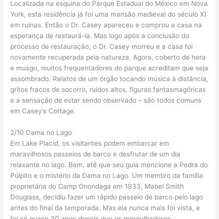
Localizada na esquina do Parque Estadual do México em Nova
York, esta residência já foi uma mansão medieval do século XI
em ruínas. Então o Dr. Casey apareceu e comprou a casa na
esperança de restaurá-la. Mas logo após a conclusão do
processo de restauração, o Dr. Casey morreu e a casa foi
novamente recuperada pela natureza. Agora, coberto de hera
e musgo, muitos frequentadores do parque acreditam que seja
assombrado. Relatos de um órgão tocando música à distância,
gritos fracos de socorro, ruídos altos, figuras fantasmagóricas
e a sensação de estar sendo observado – são todos comuns
em Casey’s Cottage.
2/10 Dama no Lago
Em Lake Placid, os visitantes podem embarcar em
maravilhosos passeios de barco e desfrutar de um dia
relaxante no lago. Bem, até que seu guia mencione a Pedra do
Púlpito e o mistério da Dama no Lago. Um membro da família
proprietária do Camp Onondaga em 1933, Mabel Smith
Douglass, decidiu fazer um rápido passeio de barco pelo lago
antes do final da temporada. Mas ela nunca mais foi vista, e
foi só quase 30 anos depois que os mergulhadores