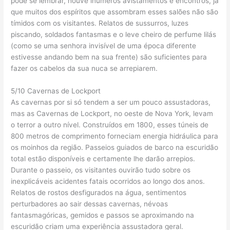
pode se lembrar, houve inúmeros avistamentos e encontros, já
que muitos dos espíritos que assombram esses salões não são
tímidos com os visitantes. Relatos de sussurros, luzes
piscando, soldados fantasmas e o leve cheiro de perfume lilás
(como se uma senhora invisível de uma época diferente
estivesse andando bem na sua frente) são suficientes para
fazer os cabelos da sua nuca se arrepiarem.
5/10 Cavernas de Lockport
As cavernas por si só tendem a ser um pouco assustadoras,
mas as Cavernas de Lockport, no oeste de Nova York, levam
o terror a outro nível. Construídos em 1800, esses túneis de
800 metros de comprimento forneciam energia hidráulica para
os moinhos da região. Passeios guiados de barco na escuridão
total estão disponíveis e certamente lhe darão arrepios.
Durante o passeio, os visitantes ouvirão tudo sobre os
inexplicáveis ​​acidentes fatais ocorridos ao longo dos anos.
Relatos de rostos desfigurados na água, sentimentos
perturbadores ao sair dessas cavernas, névoas
fantasmagóricas, gemidos e passos se aproximando na
escuridão criam uma experiência assustadora geral.