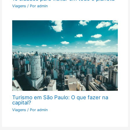
Viagens
/ Por
admin
Turismo em São Paulo: O que fazer na
capital?
Viagens
/ Por
admin