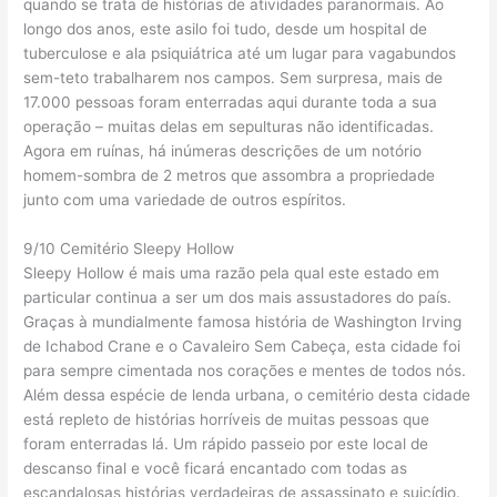
quando se trata de histórias de atividades paranormais. Ao
longo dos anos, este asilo foi tudo, desde um hospital de
tuberculose e ala psiquiátrica até um lugar para vagabundos
sem-teto trabalharem nos campos. Sem surpresa, mais de
17.000 pessoas foram enterradas aqui durante toda a sua
operação – muitas delas em sepulturas não identificadas.
Agora em ruínas, há inúmeras descrições de um notório
homem-sombra de 2 metros que assombra a propriedade
junto com uma variedade de outros espíritos.
9/10 Cemitério Sleepy Hollow
Sleepy Hollow é mais uma razão pela qual este estado em
particular continua a ser um dos mais assustadores do país.
Graças à mundialmente famosa história de Washington Irving
de Ichabod Crane e o Cavaleiro Sem Cabeça, esta cidade foi
para sempre cimentada nos corações e mentes de todos nós.
Além dessa espécie de lenda urbana, o cemitério desta cidade
está repleto de histórias horríveis de muitas pessoas que
foram enterradas lá. Um rápido passeio por este local de
descanso final e você ficará encantado com todas as
escandalosas histórias verdadeiras de assassinato e suicídio.