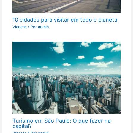
10 cidades para visitar em todo o planeta
Viagens
/ Por
admin
Turismo em São Paulo: O que fazer na
capital?