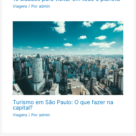
Viagens
/ Por
admin
Turismo em São Paulo: O que fazer na
capital?
Viagens
/ Por
admin