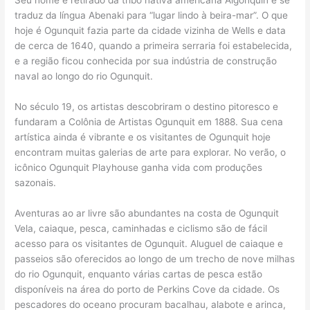
Seu nome é retirado da tribo nativa americana Algonquin e se
traduz da língua Abenaki para “lugar lindo à beira-mar”. O que
hoje é Ogunquit fazia parte da cidade vizinha de Wells e data
de cerca de 1640, quando a primeira serraria foi estabelecida,
e a região ficou conhecida por sua indústria de construção
naval ao longo do rio Ogunquit.
No século 19, os artistas descobriram o destino pitoresco e
fundaram a Colônia de Artistas Ogunquit em 1888. Sua cena
artística ainda é vibrante e os visitantes de Ogunquit hoje
encontram muitas galerias de arte para explorar. No verão, o
icônico Ogunquit Playhouse ganha vida com produções
sazonais.
Aventuras ao ar livre são abundantes na costa de Ogunquit
Vela, caiaque, pesca, caminhadas e ciclismo são de fácil
acesso para os visitantes de Ogunquit. Aluguel de caiaque e
passeios são oferecidos ao longo de um trecho de nove milhas
do rio Ogunquit, enquanto várias cartas de pesca estão
disponíveis na área do porto de Perkins Cove da cidade. Os
pescadores do oceano procuram bacalhau, alabote e arinca,